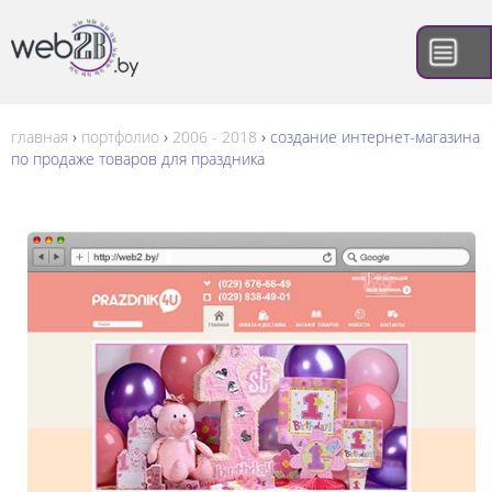
Skip
to
content
+375 (29) 735-88-89
Web2b.by
Разработка сайта и Интернет-магазина
+375 (29) 135-88-89
›
›
›
главная
портфолио
2006 - 2018
создание интернет-магазина
info@web2b.by
по продаже товаров для праздника
Все контакты →